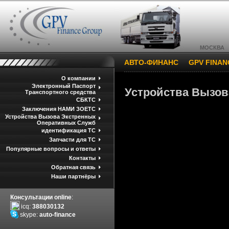
МОСКВА
АВТО-ФИНАНС
GPV FINA
О компании
Электронный Паспорт
Устройства Вызо
Транспортного средства
СБКТС
Заключения НАМИ ЗОЕТС
Устройства Вызова Экстренных
Оперативных Служб
идентификация ТС
Запчасти для ТС
Популярные вопросы и ответы
Контакты
Обратная связь
Наши партнёры
Консультации online
:
icq:
388030132
skype:
auto-finance