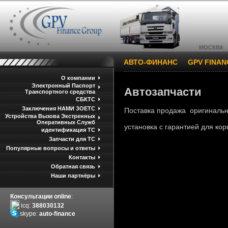
МОСКВА
АВТО-ФИНАНС
GPV FINA
О компании
Электронный Паспорт
Автозапчасти
Транспортного средства
СБКТС
Заключения НАМИ ЗОЕТС
Поставка продажа оригинальн
Устройства Вызова Экстренных
Оперативных Служб
установка с гарантией для ко
идентификация ТС
Запчасти для ТС
Популярные вопросы и ответы
Контакты
Обратная связь
Наши партнёры
Консультации online
:
icq:
388030132
skype:
auto-finance